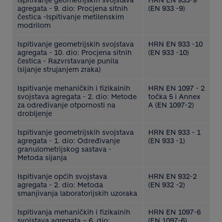
Ispitivanje geometrijskih svojstava
HRN EN 933-9
agregata - 9. dio: Procjena sitnih
(EN 933 -9)
čestica -Ispitivanje metilenskim
modrilom
Ispitivanje geometrijskih svojstava
HRN EN 933 -10
agregata - 10. dio: Procjena sitnih
(EN 933 -10)
čestica - Razvrstavanje punila
(sijanje strujanjem zraka)
Ispitivanje mehaničkih i fizikalnih
HRN EN 1097 - 2
svojstava agregata - 2. dio: Metode
točka 5 i Annex
za određivanje otpornosti na
A (EN 1097-2)
drobljenje
Ispitivanje geometrijskih svojstava
HRN EN 933 - 1
agregata - 1. dio: Određivanje
(EN 933 -1)
granulometrijskog sastava -
Metoda sijanja
Ispitivanje općih svojstava
HRN EN 932-2
agregata - 2. dio: Metoda
(EN 932 -2)
smanjivanja laboratorijskih uzoraka
Ispitivanja mehaničkih i fizikalnih
HRN EN 1097-6
svojstava agregata – 6. dio:
(EN 1097-6)