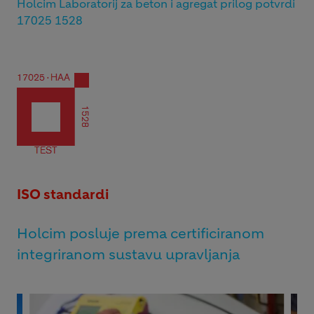
Holcim Laboratorij za beton i agregat prilog potvrdi
17025 1528
ISO standardi
Holcim posluje prema certificiranom
integriranom sustavu upravljanja