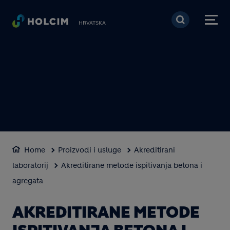
Skoči na glavni sadržaj
HRVATSKA
Home
Proizvodi i usluge
Akreditirani
laboratorij
Akreditirane metode ispitivanja betona i
agregata
AKREDITIRANE METODE