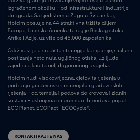
održivu gradnju i stvaranje vrijednosti u cijelom
izgrađenom okolišu – od infrastrukture i industrije
do zgrada. Sa sjedištem u Zugu u Švicarskoj,
Holcim posluje na 44 atraktivna tržišta diljem
Europe, Latinske Amerike te regije Bliskog istoka,
Afrike i Azije, uz više od 45.000 zaposlenika.
Održivost je u središtu strategije kompanije, s ciljem
postizanja neto nula ugljičnog otiska, uz ljude i
zajednice kao temelj dugoročnog uspjeha.
Holcim nudi visokovrijedna, cjelovita rješenja u
području građevinskih materijala i građevinskih
rješenja – od temelja i podova do krovova i zidnih
sustava – oslonjena na premium brendove poput
ECOPlanet, ECOPact i ECOCycle®.
KONTAKTIRAJTE NAS