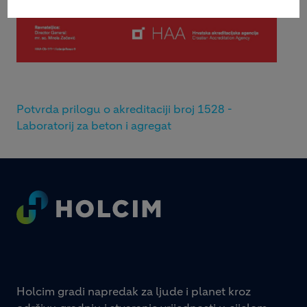
Potvrda prilogu o akreditaciji broj 1528 -
Laboratorij za beton i agregat
Footer
Holcim gradi napredak za ljude i planet kroz