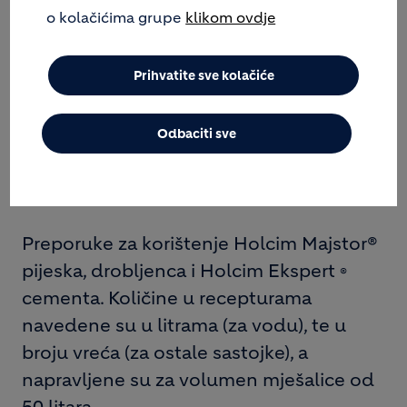
o kolačićima grupe
klikom ovdje
14. MORT ZA ISPUNU
Prihvatite sve kolačiće
15. MORT ZA "COKLU"
Odbaciti sve
Preporuke za korištenje Holcim Majstor®
pijeska, drobljenca i Holcim Ekspert
®
cementa. Količine u recepturama
navedene su u litrama (za vodu), te u
broju vreća (za ostale sastojke), a
napravljene su za volumen mješalice od