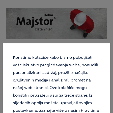
Opeka voli mort. Bez njega, osjeća se nekako
nepovezano. A vi biste voljeli da se vaši zidovi
Koristimo kolačiće kako bismo poboljšali
dobro druže. Možda da se na njih može objesiti i
vaše iskustvo pregledavanja weba, ponudili
poneka slika. Ili čak postaviti polica. Zato udovoljite
personalizirani sadržaj, pružili značajke
opekama svojih zidova. Zamiješajte najbolji mort
koji možete zamiješati – samo pratite Holcimovu
društvenih medija i analizirali promet na
recepturu.
našoj web stranici. Ove kolačiće mogu
koristiti i pružatelji usluga treće strane. Iz
sljedećih opcija možete upravljati svojim
10. ZIDARSKI MORT
postavkama. Saznajte više o našim Pravilima