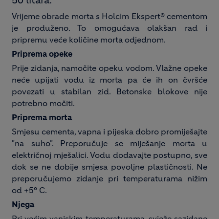
50 litara.
Vrijeme obrade morta s Holcim Ekspert® cementom
je produženo. To omogućava olakšan rad i
pripremu veće količine morta odjednom.
Priprema opeke
Prije zidanja, namočite opeku vodom. Vlažne opeke
neće upijati vodu iz morta pa će ih on čvršće
povezati u stabilan zid. Betonske blokove nije
potrebno močiti.
Priprema morta
Smjesu cementa, vapna i pijeska dobro promiješajte
"na suho". Preporučuje se miješanje morta u
električnoj mješalici. Vodu dodavajte postupno, sve
dok se ne dobije smjesa povoljne plastičnosti. Ne
preporučujemo zidanje pri temperaturama nižim
od +5º C.
Njega
Pri većim vanjskim temperaturama, svježe sazidane