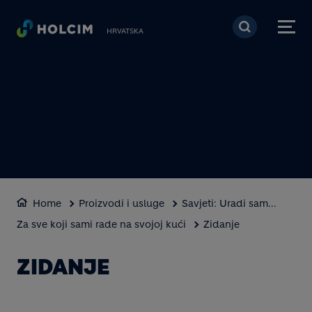
Skoči na glavni sadržaj
HRVATSKA
Home
Proizvodi i usluge
Savjeti: Uradi sam...
Za sve koji sami rade na svojoj kući
Zidanje
ZIDANJE