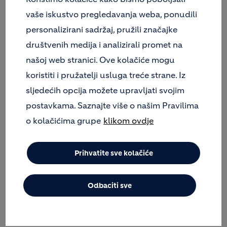
područje ili mjesto koje je otvoreno i dostupno svim
građanima, bez obzira na spol, rasu, nacionalnu ili
vaše iskustvo pregledavanja weba, ponudili
socio-ekonomsku pripadnost i dob.
personalizirani sadržaj, pružili značajke
društvenih medija i analizirali promet na
To je teorija, a je li tako zaista i u praksi? Kako
našoj web stranici. Ove kolačiće mogu
definiramo mjesto na kojem se proteže javni
prostor? Kako pak točku na kojoj prestaje njegovo
koristiti i pružatelji usluga treće strane. Iz
područje? Kako definiramo sadržaje koji su mu
sljedećih opcija možete upravljati svojim
primjereni? Ponašanje u i na njemu?
postavkama. Saznajte više o našim Pravilima
o kolačićima grupe
klikom ovdje
Ovogodišnja tema logičan je slijed tri protekla
izdanja Foruma - dok je prvi Forum bio posvećen
različitim, glavnom općim aspektima održive
Prihvatite sve kolačiće
gradnje, drugo izdanje tematski je bilo usmjereno
na planiranje u procesu gradnje, a prošlogodišnje,
treće po redu, bavilo se korištenjem obilježja
Odbaciti sve
prostora gradnje. Ove godine, 13. studenog, cijela je
priča bila smještena u javni prostor.