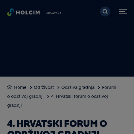
Skoči na glavni sadržaj
HRVATSKA
Home
Održivost
Održiva gradnja
Forumi
o održivoj gradnji
4. Hrvatski forum o održivoj
gradnji
4. HRVATSKI FORUM O