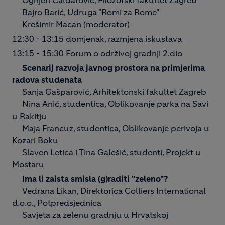
Ognjen Čaldarović, Filozofski fakultet Zagreb
Bajro Barić, Udruga "Romi za Rome"
Krešimir Macan (moderator)
12:30 - 13:15 domjenak, razmjena iskustava
13:15 - 15:30 Forum o održivoj gradnji 2.dio
Scenarij razvoja javnog prostora na primjerima
radova studenata
Sanja Gašparović, Arhitektonski fakultet Zagreb
Nina Anić, studentica, Oblikovanje parka na Savi
u Rakitju
Maja Francuz, studentica, Oblikovanje perivoja u
Kozari Boku
Slaven Letica i Tina Galešić, studenti, Projekt u
Mostaru
Ima li zaista smisla (g)raditi "zeleno"?
Vedrana Likan, Direktorica Colliers International
d.o.o., Potpredsjednica
Savjeta za zelenu gradnju u Hrvatskoj