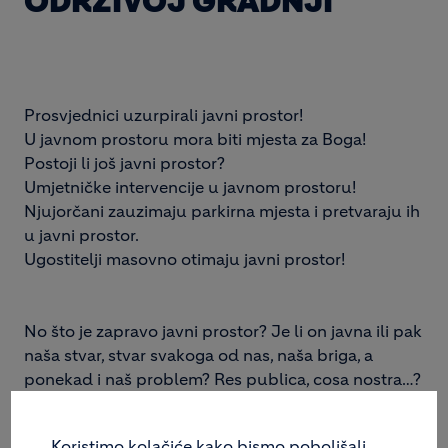
ODRŽIVOJ GRADNJI
Prosvjednici uzurpirali javni prostor!
U javnom prostoru mora biti mjesta za Boga!
Postoji li još javni prostor?
Umjetničke intervencije u javnom prostoru!
Njujorčani zauzimaju parkirna mjesta i pretvaraju ih
u javni prostor.
Ugostitelji masovno otimaju javni prostor!
No što je zapravo javni prostor? Je li on javna ili pak
naša stvar, stvar svakoga od nas, naša briga, a
ponekad i naš problem? Res publica, cosa nostra…?
Pokušajmo s definicijom iz rječnika: Javni prostor je
Koristimo kolačiće kako bismo poboljšali