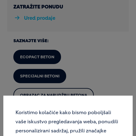
ZATRAŽITE PONUDU
Ured prodaje
SAZNAJTE VIŠE:
ECOPACT BETON
SPECIJALNI BETONI
OBRAZAC ZA NARUDŽBU BETONA
Koristimo kolačiće kako bismo poboljšali
PORTAL ZA KUPCE
vaše iskustvo pregledavanja weba, ponudili
personalizirani sadržaj, pružili značajke