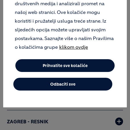
društvenih medija i analizirali promet na
TVORNICE BETONA
našoj web stranici. Ove kolačiće mogu
koristiti i pružatelji usluga treće strane. Iz
sljedećih opcija možete upravljati svojim
TOTOVEC
postavkama. Saznajte više o našim Pravilima
o kolačićima grupe
klikom ovdje
KARLOVAC
Prihvatite sve kolačiće
KUKULJANOVO
Odbaciti sve
ZAGREB - LUČKO
ZAGREB - RESNIK