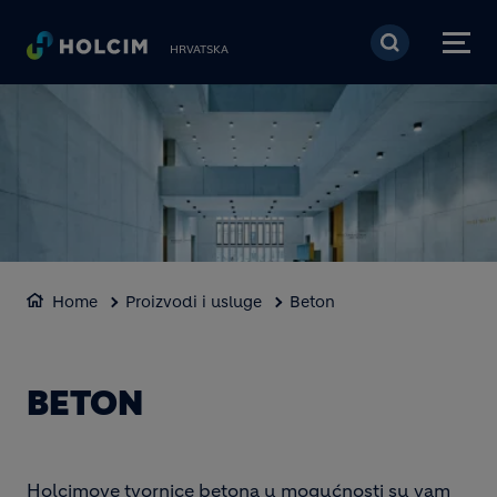
Skoči na glavni sadržaj
HRVATSKA
Home
Proizvodi i usluge
Beton
BETON
Holcimove tvornice betona u mogućnosti su vam