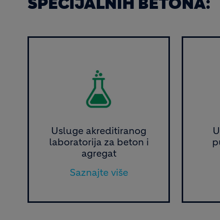
SPECIJALNIH BETONA:
Image
Ima
Usluge akreditiranog
U
laboratorija za beton i
p
agregat
Saznajte više