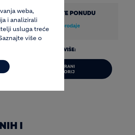
avanja weba,
ZATRAŽITE PONUDU
 i analizirali
Odjel prodaje
telji usluga treće
Saznajte više o
a
SAZNAJTE VIŠE:
tlačnu
AKREDITIRANI
LABORATORIJ
IH I