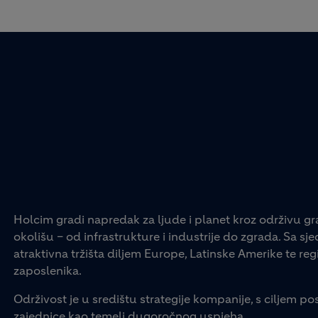
Holcim gradi napredak za ljude i planet kroz održivu gr
okolišu – od infrastrukture i industrije do zgrada. Sa s
atraktivna tržišta diljem Europe, Latinske Amerike te regij
zaposlenika.
Održivost je u središtu strategije kompanije, s ciljem pos
zajednice kao temelj dugoročnog uspjeha.