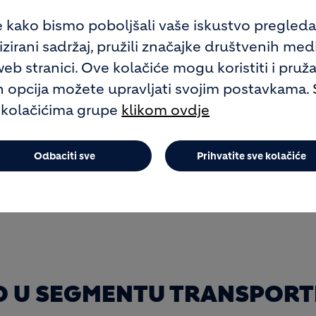
ON
e kako bismo poboljšali vaše iskustvo pregled
irani sadržaj, pružili značajke društvenih medija
b stranici. Ove kolačiće mogu koristiti i pruža
eton s inovativnim značajkama.
ih opcija možete upravljati svojim postavkama. 
 kolačićima grupe
klikom ovdje
gaciji komponenata prilikom tečenja osigurava d
turu, minimalnu količinu šupljina, ujednačenu 
e, što dovodi do povećane trajnosti konstrukcija.
Odbaciti sve
Prihvatite sve kolačiće
je veću učinkovitost i kraće vrijeme ugradnje.
 U SEGMENTU TRANSPORTN