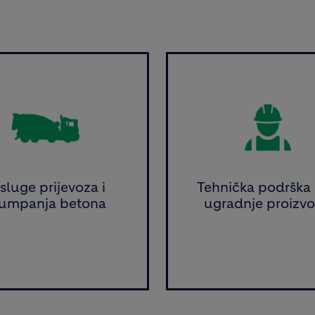
ge
Image
sluge prijevoza i
Tehnička podrška
umpanja betona
ugradnje proizv