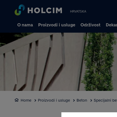
HRVATSKA
O nama
Proizvodi i usluge
Održivost
Dekar
Home
Proizvodi i usluge
Beton
Specijalni be