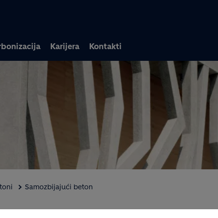
Skoči na glavni sadržaj
bonizacija
Karijera
Kontakti
toni
Samozbijajući beton