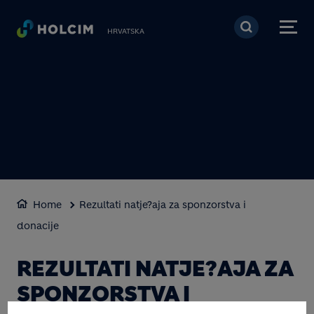
Skoči na glavni sadržaj
HRVATSKA
Home
Rezultati natje?aja za sponzorstva i
donacije
REZULTATI NATJE?AJA ZA
SPONZORSTVA I