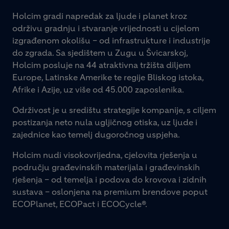
Holcim gradi napredak za ljude i planet kroz
održivu gradnju i stvaranje vrijednosti u cijelom
izgrađenom okolišu – od infrastrukture i industrije
do zgrada. Sa sjedištem u Zugu u Švicarskoj,
Holcim posluje na 44 atraktivna tržišta diljem
Europe, Latinske Amerike te regije Bliskog istoka,
Afrike i Azije, uz više od 45.000 zaposlenika.
Održivost je u središtu strategije kompanije, s ciljem
postizanja neto nula ugljičnog otiska, uz ljude i
zajednice kao temelj dugoročnog uspjeha.
Holcim nudi visokovrijedna, cjelovita rješenja u
području građevinskih materijala i građevinskih
rješenja – od temelja i podova do krovova i zidnih
sustava – oslonjena na premium brendove poput
ECOPlanet, ECOPact i ECOCycle®.