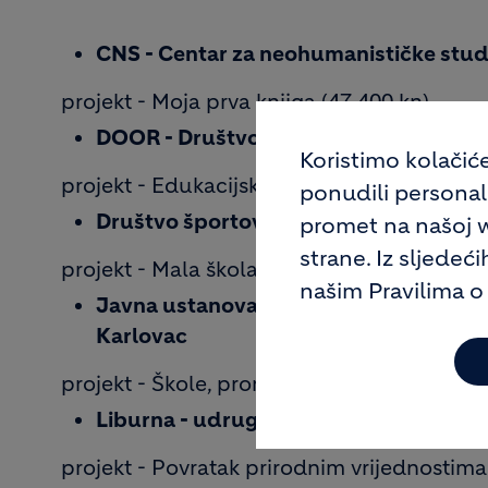
CNS - Centar za neohumanističke studi
projekt - Moja prva knjiga (47.400 kn)
DOOR - Društvo za oblikovanje održivo
Koristimo kolačić
projekt - Edukacijski kit za korištenje sunč
ponudili personaliz
Društvo športova na moru Koromačn
promet na našoj we
strane. Iz sljedeć
projekt - Mala škola ribolova (36.000 kn)
našim Pravilima o
Javna ustanova za upravljanje zaštiće
Karlovac
projekt - Škole, promotori zaštićenih prirod
Liburna - udruga za uzgoj i zaštitu ma
projekt - Povratak prirodnim vrijednostima