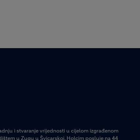
adnju i stvaranje vrijednosti u cijelom izgrađenom
jedištem u Zugu u Švicarskoj, Holcim posluje na 44