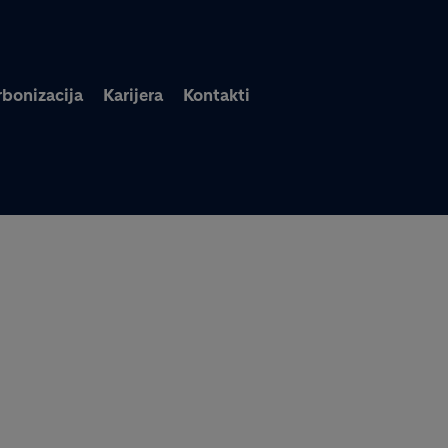
Skoči na glavni sadržaj
bonizacija
Karijera
Kontakti