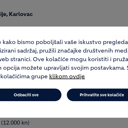
je, Karlovac
g razvoja, Zagreb
e kako bismo poboljšali vaše iskustvo pregled
eve toplinske energije (28.884 kn)
irani sadržaj, pružili značajke društvenih medija
o, Koromačno
b stranici. Ove kolačiće mogu koristiti i pruža
ih opcija možete upravljati svojim postavkama. 
 kolačićima grupe
klikom ovdje
nim prirodnim vrijednostima Karlovačke županij
Odbaciti sve
Prihvatite sve kolačiće
nih vrijednosti (25.000 kn)
garaca, Raša
 (12.000 kn)