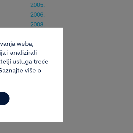
2005.
2006.
2008.
2009.
avanja weba,
2010.
 i analizirali
telji usluga treće
Saznajte više o
e,