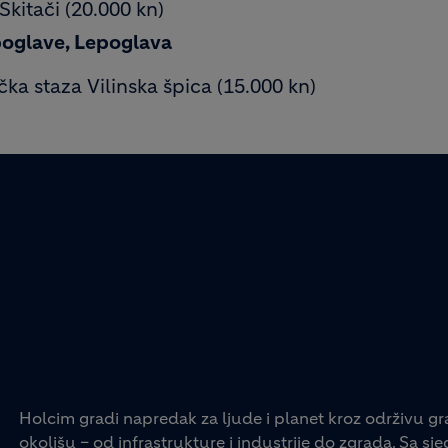
 Skitači (20.000 kn)
poglave, Lepoglava
ička staza Vilinska špica (15.000 kn)
Holcim gradi napredak za ljude i planet kroz održivu gr
okolišu – od infrastrukture i industrije do zgrada. Sa s