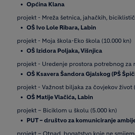
Općina Klana
projekt - Mreža šetnica, jahačkih, biciklisti
OŠ Ivo Lole Ribara, Labin
projekt - Moja škola-Eko škola (10.000 kn)
OŠ Izidora Poljaka, Višnjica
projekt - Uredenje prostora potrebnog za 
OŠ Ksavera Šandora Gjalskog (PŠ Špič
projekt - Važnost biljaka za čovjekov život 
OŠ Matije Vlačića, Labin
projekt – Biciklom u školu (5.000 kn)
PUT – društvo za komuniciranje ambije
projekt – Otpad, bogatstvo koje ne smijemo