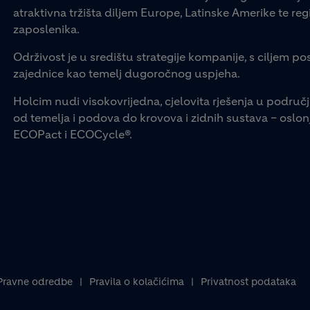
atraktivna tržišta diljem Europe, Latinske Amerike te regij
zaposlenika.
Održivost je u središtu strategije kompanije, s ciljem pos
zajednice kao temelj dugoročnog uspjeha.
Holcim nudi visokovrijedna, cjelovita rješenja u područj
od temelja i podova do krovova i zidnih sustava – os
ECOPact i ECOCycle®.
Pravne odredbe
Pravila o kolačićima
Privatnost podataka