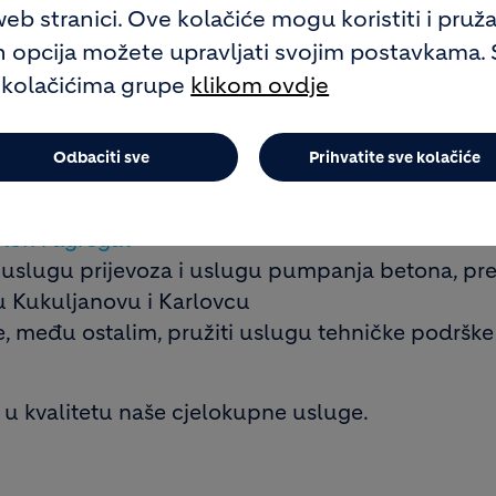
b stranici. Ove kolačiće mogu koristiti i pruža
ih opcija možete upravljati svojim postavkama. 
 kolačićima grupe
klikom ovdje
Odbaciti sve
Prihvatite sve kolačiće
ntu transportnih i specijalnih betona obuhvaćaj
ovacije i projekte
eton i agregat
i uslugu prijevoza i uslugu pumpanja betona, p
u Kukuljanovu i Karlovcu
, među ostalim, pružiti uslugu tehničke podrške
e u kvalitetu naše cjelokupne usluge.