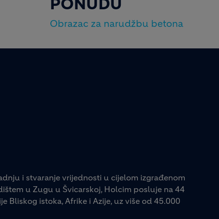
PONUDU
Obrazac za narudžbu betona
adnju i stvaranje vrijednosti u cijelom izgrađenom
jedištem u Zugu u Švicarskoj, Holcim posluje na 44
e Bliskog istoka, Afrike i Azije, uz više od 45.000