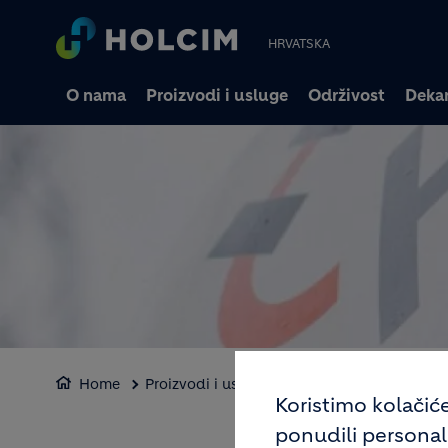
HRVATSKA
O nama
Proizvodi i usluge
Održivost
Dekar
Home
Proizvodi i usluge
Usluge
Koristimo kolačić
ponudili personaliz