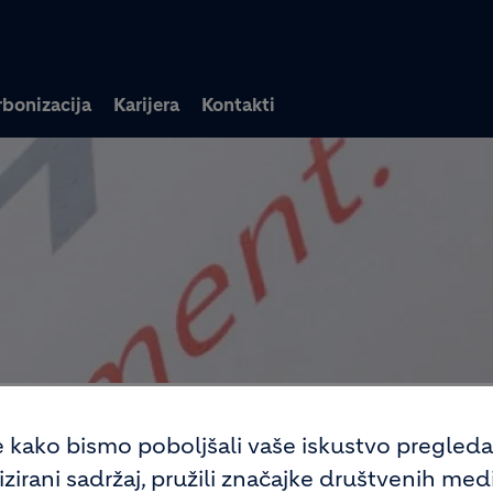
Skoči na glavni sadržaj
bonizacija
Karijera
Kontakti
e kako bismo poboljšali vaše iskustvo pregled
irani sadržaj, pružili značajke društvenih medija