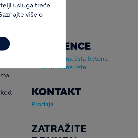
telji usluga treće
Saznajte više o
REFERENCE
u:
Referentna lista betona
Referentne liste
rema
KONTAKT
 kod
Prodaja
ZATRAŽITE