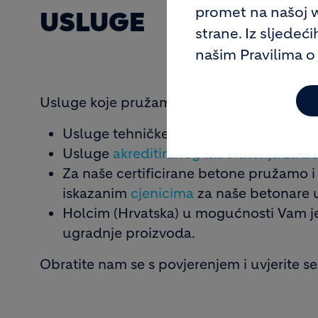
promet na našoj we
USLUGE
strane. Iz sljedeć
našim Pravilima o
Usluge koje pružamo kroz naš rad u segme
Usluge tehničke podrške -
Centar za in
Usluge
akreditiranog laboratorija za b
Za naše certificirane betone pružamo 
iskazanim
cjenicima
za naše betonare 
Holcim (Hrvatska) u mogućnosti Vam je
ugradnje proizvoda.
Obratite nam se s povjerenjem i uvjerite s