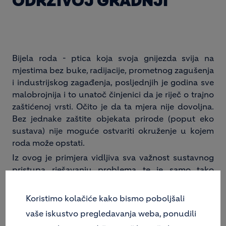
ODRŽIVOJ GRADNJI
Bijela roda - ptica koja svoja gnijezda svija na
mjestima bez buke, radijacije, prometnog zagušenja
i industrijskog zagađenja, posljednjih je godina sve
malobrojnija i to unatoč činjenici da je riječ o trajno
zaštićenoj vrsti. Očito je da ta mjera nije dovoljna.
Bez jednake zaštite objekata prirode (poput eko
sustava) nije moguće ostvariti okruženje u kojem
roda može opstati.
Iz ovog je primjera vidljiva sva važnost sustavnog
pristupa rješavanju problema te je samo tako
moguće postići dugotrajnu korist za sve dionike.
Pritom je izuzetno važno pa čak i neophodno
Koristimo kolačiće kako bismo poboljšali
uključiti što veći broj zainteresiranih jer se samo
vaše iskustvo pregledavanja weba, ponudili
tako može osigurati i visoki stupanj usklađenosti