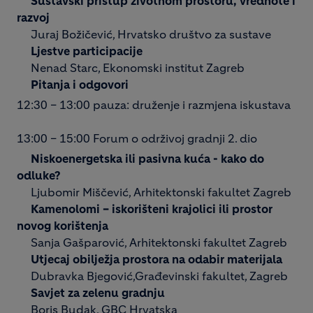
Sustavski pristup životnom prostoru, vrednote i
razvoj
Juraj Božičević, Hrvatsko društvo za sustave
Ljestve participacije
Nenad Starc, Ekonomski institut Zagreb
Pitanja i odgovori
12:30 – 13:00 pauza: druženje i razmjena iskustava
13:00 – 15:00 Forum o održivoj gradnji 2. dio
Niskoenergetska ili pasivna kuća - kako do
odluke?
Ljubomir Miščević, Arhitektonski fakultet Zagreb
Kamenolomi – iskorišteni krajolici ili prostor
novog korištenja
Sanja Gašparović, Arhitektonski fakultet Zagreb
Utjecaj obilježja prostora na odabir materijala
Dubravka Bjegović,Građevinski fakultet, Zagreb
Savjet za zelenu gradnju
Boris Budak, GBC Hrvatska