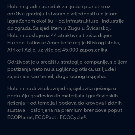
Holcim gradi napredak za ljude i planet kroz
održivu gradnju i stvaranje vrijednosti u cijelom
izgrađenom okolišu – od infrastrukture i industrije
do zgrada. Sa sjedištem u Zugu u Švicarskoj,
Holcim posluje na 44 atraktivna tržišta diljem
Europe, Latinske Amerike te regije Bliskog istoka,
Afrike i Azije, uz više od 45.000 zaposlenika.
Održivost je u središtu strategije kompanije, s ciljem
postizanja neto nula ugljičnog otiska, uz ljude i
zajednice kao temelj dugoročnog uspjeha.
Holcim nudi visokovrijedna, cjelovita rješenja u
području građevinskih materijala i građevinskih
rješenja – od temelja i podova do krovova i zidnih
sustava – oslonjena na premium brendove poput
ECOPlanet, ECOPact i ECOCycle®.