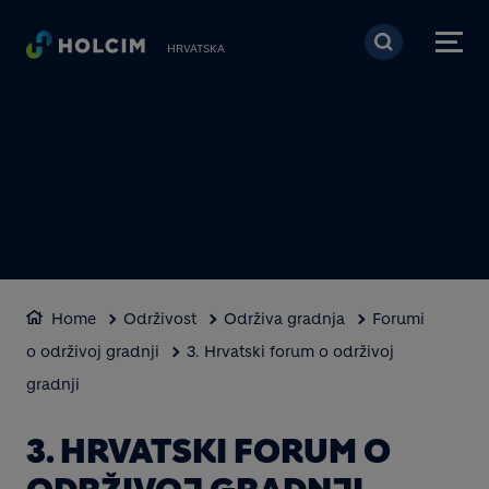
Skoči na glavni sadržaj
HRVATSKA
Home
Održivost
Održiva gradnja
Forumi
o održivoj gradnji
3. Hrvatski forum o održivoj
gradnji
3. HRVATSKI FORUM O