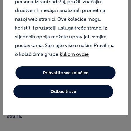
personalizirani sadržaj, pružili značajke
svih mogućih zahtjeva koje rješenje problema mora
pokriti. Forum o održivoj gradnji, već treći po redu,
društvenih medija i analizirali promet na
otvara raspravu o temi održive gradnje, inzistirajući
našoj web stranici. Ove kolačiće mogu
na kontekstu unutar kojeg se gradnja odvija te
koristiti i pružatelji usluga treće strane. Iz
ističe pitanje: - koristimo li sve ono što nam prostor
sljedećih opcija možete upravljati svojim
nudi, kako bismo osigurali održivost naših
objekata? Jer u trenucima krize, više nego ikad,
postavkama. Saznajte više o našim Pravilima
održivost postaje ključan obrazac ponašanja.
o kolačićima grupe
klikom ovdje
Prvi ovakav forum održan je 2007. godine, kao
rezultat želje organizatora da se na jednom mjestu
Prihvatite sve kolačiće
okupe stručnjaci iz različitih područja i razmijene
svoja iskustva na području održive gradnje. Naime,
suvremeni način života sve više ukazuje na potrebu
Odbaciti sve
za održivom gradnjom, a ona nastaje isključivo kao
posljedica planiranog participativnog razmišljanja
što više uključenih
strana.