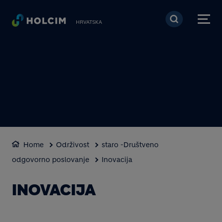
Skoči na glavni sadržaj
HRVATSKA
Home
Održivost
staro -Društveno
odgovorno poslovanje
Inovacija
INOVACIJA