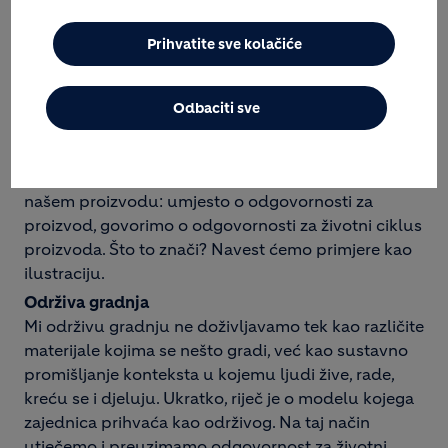
uobičajene oblike poslovanja. Moramo pronaći
nove načine kako bismo udovoljili, s jedne strane,
Prihvatite sve kolačiće
zahtjevima tržišta i potražnje, dok s druge strane
moramo dati svoj doprinos i ispuniti očekivanja
dionika na koje naše poslovanje ima utjecaj.
Odbaciti sve
Jednostavno rečeno, potrebno je napustiti „zonu
ugode“ i uhvatiti se u koštac s novim izazovima.
Jedan od njih je svakako drugačiji odnos prema
našem proizvodu: umjesto o odgovornosti za
proizvod, govorimo o odgovornosti za životni ciklus
proizvoda. Što to znači? Navest ćemo primjere kao
ilustraciju.
Održiva gradnja
Mi održivu gradnju ne doživljavamo tek kao različite
materijale kojima se nešto gradi, već kao sustavno
promišljanje konteksta u kojemu ljudi žive, rade,
kreću se i djeluju. Ukratko, riječ je o modelu kojega
zajednica prihvaća kao održivog. Na taj način
utječemo i preuzimamo odgovornost za životni