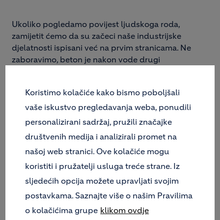
Ukoliko pogledamo povijest ljudskoga roda,
zamijetit ćemo da su začeci naše industrijske
djelatnosti ispisani već na prvim stranicama. Ne
zaboravimo, beton je nakon vode drugi
najkorišteniji materijal na našoj planeti, a
infrastruktura kakvu poznajemo bez njega je
Koristimo kolačiće kako bismo poboljšali
nezamisliva. Imajući na umu tako dugu tradiciju,
možda se pitate kako onda možemo govoriti o
vaše iskustvo pregledavanja weba, ponudili
inovacijama, kada je sve već odavno poznato.
personalizirani sadržaj, pružili značajke
Međutim, upravo je nevjerojatno koliko je
društvenih medija i analizirali promet na
inovativnosti moguće postići u eksploataciji
našoj web stranici. Ove kolačiće mogu
mineralnih sirovina i dapače, koliko je takav pristup
danas neophodan. U svjetlu novih spoznaja o
koristiti i pružatelji usluga treće strane. Iz
čovjekovom utjecaju na zagrijavanje našega
sljedećih opcija možete upravljati svojim
planeta, a s tim u svezi i pojavnosti promjene klime,
postavkama. Saznajte više o našim Pravilima
te stalnih zahtjeva dionika za podizanjem standarda
o kolačićima grupe
klikom ovdje
poslovanja, jednostavno nije moguće održati