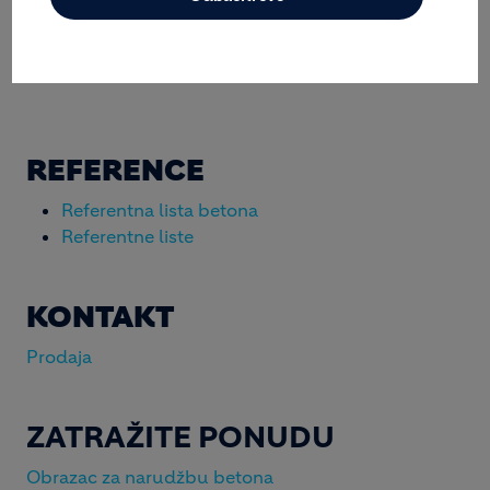
ISO CERTIFIKATI
PORTAL ZA KUPCE S UGOVOROM
REFERENCE
Referentna lista betona
Referentne liste
KONTAKT
Prodaja
ZATRAŽITE PONUDU
Obrazac za narudžbu betona