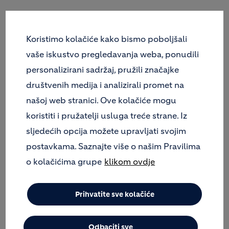
Beton kojeg proizvodi Holcim (Hrvatska) d.o.o.
certificiran je - čime se potvrđuje da su primijenjene
Koristimo kolačiće kako bismo poboljšali
sve odredbe koje se odnose na ocjenjivanje i
vaše iskustvo pregledavanja weba, ponudili
provjeru stalnosti svojstava opisane u normama
personalizirani sadržaj, pružili značajke
HRN EN 206:2016 i HRN 1128:2007, u skladu sa
sustavom 2+.
društvenih medija i analizirali promet na
našoj web stranici. Ove kolačiće mogu
Kontrola tvorničke proizvodnje ispunjava sve
koristiti i pružatelji usluga treće strane. Iz
propisane zahtjeve:
sljedećih opcija možete upravljati svojim
Certifikat za tvornicu betona Karlovac
postavkama. Saznajte više o našim Pravilima
Certifikat za tvornicu betona Kukuljanovo
Certifikat za tvornicu betona Lučko
o kolačićima grupe
klikom ovdje
Svaki tip projektiranog betona jedinstvene oznake
posjeduje vlastitu Izjavu o svojstvima koja se izdaje
Prihvatite sve kolačiće
u skladu sa Zakonom o građevnim proizvodima
(NN 76/13, 30/14, 130/17, 39/19 i 118/20)
Odbaciti sve