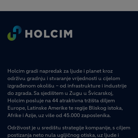
Footer
Holcim gradi napredak za ljude i planet kroz
održivu gradnju i stvaranje vrijednosti u cijelom
izgrađenom okolišu – od infrastrukture i industrije
do zgrada. Sa sjedištem u Zugu u Švicarskoj,
Holcim posluje na 44 atraktivna tržišta diljem
Europe, Latinske Amerike te regije Bliskog istoka,
Afrike i Azije, uz više od 45.000 zaposlenika.
Održivost je u središtu strategije kompanije, s ciljem
postizanja neto nula ugljičnog otiska, uz ljude i