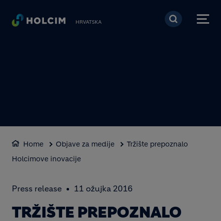
Skoči na glavni sadržaj
HRVATSKA
Home
Objave za medije
Tržište prepoznalo
Holcimove inovacije
Press release
11 ožujka 2016
TRŽIŠTE PREPOZNALO