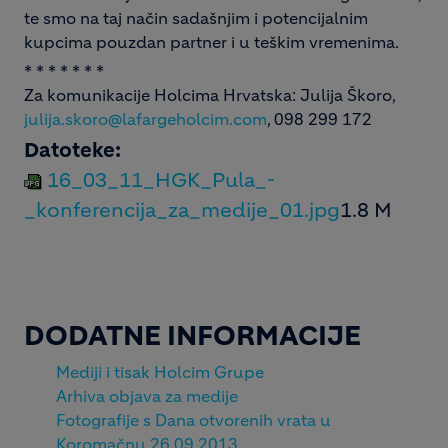
te smo na taj način sadašnjim i potencijalnim
kupcima pouzdan partner i u teškim vremenima.
* * * * * * *
Za komunikacije Holcima Hrvatska: Julija Škoro,
julija.skoro@lafargeholcim.com
, 098 299 172
Datoteke:
16_03_11_HGK_Pula_-
_konferencija_za_medije_01.jpg
1.8 M
DODATNE INFORMACIJE
Mediji i tisak Holcim Grupe
Arhiva objava za medije
Fotografije s Dana otvorenih vrata u
Koromačnu 26.09.2013.