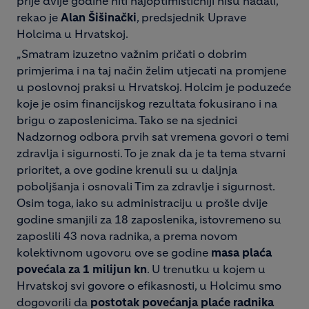
prije dvije godine niti najoptimističniji nisu nadali,
rekao je
Alan Šišinački
, predsjednik Uprave
Holcima u Hrvatskoj.
„Smatram izuzetno važnim pričati o dobrim
primjerima i na taj način želim utjecati na promjene
u poslovnoj praksi u Hrvatskoj. Holcim je poduzeće
koje je osim financijskog rezultata fokusirano i na
brigu o zaposlenicima. Tako se na sjednici
Nadzornog odbora prvih sat vremena govori o temi
zdravlja i sigurnosti. To je znak da je ta tema stvarni
prioritet, a ove godine krenuli su u daljnja
poboljšanja i osnovali Tim za zdravlje i sigurnost.
Osim toga, iako su administraciju u prošle dvije
godine smanjili za 18 zaposlenika, istovremeno su
zaposlili 43 nova radnika, a prema novom
kolektivnom ugovoru ove se godine
masa plaća
povećala za 1 milijun kn
. U trenutku u kojem u
Hrvatskoj svi govore o efikasnosti, u Holcimu smo
dogovorili da
postotak povećanja plaće radnika