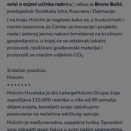
ovisi o ocjeni učinka radn
ika.“, rekao je
Bruno Bulić
,
predsjednik Sindikata Istre, Kvarnera i Dalmacije.
I na kraju Holcim je naglasio kako se, u budućnosti i
novim izazovima za Centar za inovacije i projekte,
nada i zelenoj javnoj nabavi temeljenoj na kružnom
gospodarstvu u kojoj će se odabirati lokalni
proizvodi, reciklirani građevinski materijal i
proizvodi sa manjim udjelom CO
.
2
Srdačan pozdrav,
Holcim
* * * * * * *
Holcim Hrvatska je dio LafargeHolcim Grupe, koja
zapošljava 115.000 radnika u više od 90 zemalja
diljem svijeta, temeljeći svoje cjelokupno
poslovanje na načelima održivog razvoja.
Holcim je međunarodna, uspješna tvrtka. Sposobni
smo odrediti jasan fokus u svim našim segmentima,