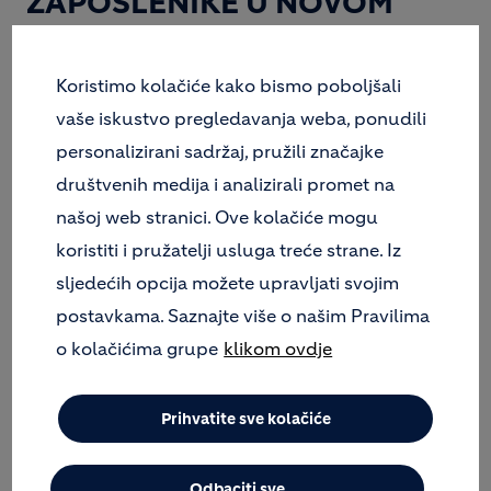
ZAPOSLENIKE U NOVOM
KOLEKTIVNOM UGOVORU.
Koristimo kolačiće kako bismo poboljšali
vaše iskustvo pregledavanja weba, ponudili
personalizirani sadržaj, pružili značajke
društvenih medija i analizirali promet na
našoj web stranici. Ove kolačiće mogu
koristiti i pružatelji usluga treće strane. Iz
sljedećih opcija možete upravljati svojim
postavkama. Saznajte više o našim Pravilima
Na konferenciji za medije u Hrvatskoj gospodarskoj
o kolačićima grupe
klikom ovdje
komori u Puli Holcim je danas predstavio rezultate
poslovanja i čak 54 inicijative nazvane Plan „2015
Plus“. Zahvaljujući trudu i doprinosu svih
Prihvatite sve kolačiće
zaposlenika Holcim je uspio ostvariti plan te nakon
pet godina poslovnih gubitaka prošlu je godinu
Odbaciti sve