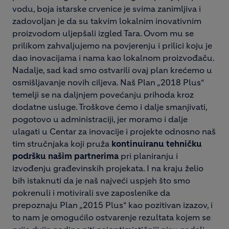
vodu, boja istarske crvenice je svima zanimljiva i
zadovoljan je da su takvim lokalnim inovativnim
proizvodom uljepšali izgled Tara. Ovom mu se
prilikom zahvaljujemo na povjerenju i prilici koju je
dao inovacijama i nama kao lokalnom proizvođaču.
Nadalje, sad kad smo ostvarili ovaj plan krećemo u
osmišljavanje novih ciljeva. Naš Plan „2018 Plus“
temelji se na daljnjem povećanju prihoda kroz
dodatne usluge. Troškove ćemo i dalje smanjivati,
pogotovo u administraciji, jer moramo i dalje
ulagati u Centar za inovacije i projekte odnosno naš
tim stručnjaka koji pruža
kontinuiranu tehničku
podršku našim partnerima
pri planiranju i
izvođenju građevinskih projekata. I na kraju želio
bih istaknuti da je naš najveći uspjeh što smo
pokrenuli i motivirali sve zaposlenike da
prepoznaju Plan „2015 Plus“ kao pozitivan izazov, i
to nam je omogućilo ostvarenje rezultata kojem se