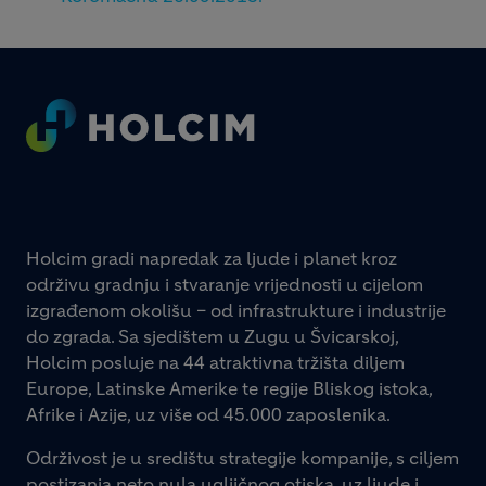
Footer
Holcim gradi napredak za ljude i planet kroz
održivu gradnju i stvaranje vrijednosti u cijelom
izgrađenom okolišu – od infrastrukture i industrije
do zgrada. Sa sjedištem u Zugu u Švicarskoj,
Holcim posluje na 44 atraktivna tržišta diljem
Europe, Latinske Amerike te regije Bliskog istoka,
Afrike i Azije, uz više od 45.000 zaposlenika.
Održivost je u središtu strategije kompanije, s ciljem
postizanja neto nula ugljičnog otiska, uz ljude i