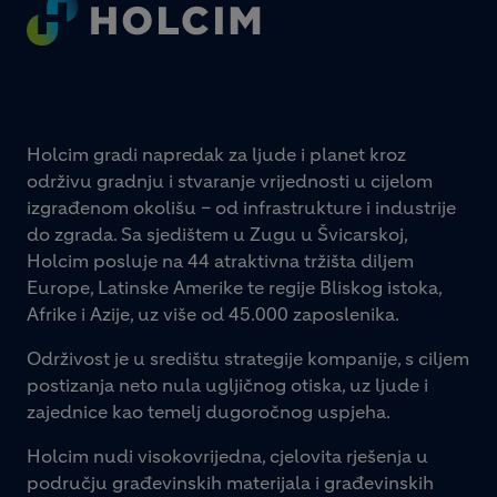
Footer
Holcim gradi napredak za ljude i planet kroz
održivu gradnju i stvaranje vrijednosti u cijelom
izgrađenom okolišu – od infrastrukture i industrije
do zgrada. Sa sjedištem u Zugu u Švicarskoj,
Holcim posluje na 44 atraktivna tržišta diljem
Europe, Latinske Amerike te regije Bliskog istoka,
Afrike i Azije, uz više od 45.000 zaposlenika.
Održivost je u središtu strategije kompanije, s ciljem
postizanja neto nula ugljičnog otiska, uz ljude i
zajednice kao temelj dugoročnog uspjeha.
Holcim nudi visokovrijedna, cjelovita rješenja u
području građevinskih materijala i građevinskih