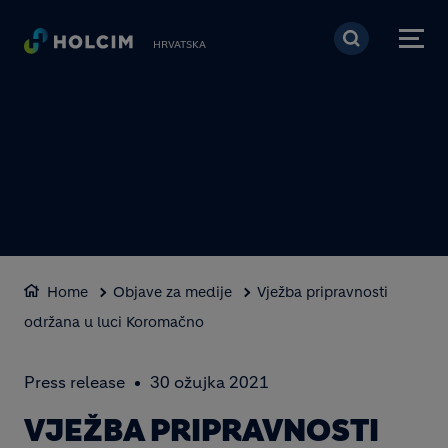
Skoči na glavni sadržaj
HRVATSKA
Home
Objave za medije
Vježba pripravnosti
održana u luci Koromačno
Press release
30 ožujka 2021
VJEŽBA PRIPRAVNOSTI