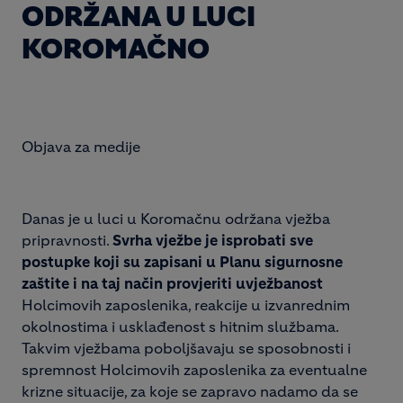
ODRŽANA U LUCI
KOROMAČNO
Objava za medije
Danas je u luci u Koromačnu održana vježba
pripravnosti.
Svrha vježbe je isprobati sve
postupke koji su zapisani u Planu sigurnosne
zaštite i na taj način provjeriti uvježbanost
Holcimovih zaposlenika, reakcije u izvanrednim
okolnostima i usklađenost s hitnim službama.
Takvim vježbama poboljšavaju se sposobnosti i
spremnost Holcimovih zaposlenika za eventualne
krizne situacije, za koje se zapravo nadamo da se