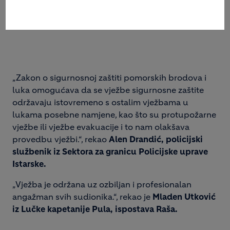
iz Ravnateljstva civilne zaštite, područni ured
Rijeka, služba civilne zaštite Pazin.
„Zakon o sigurnosnoj zaštiti pomorskih brodova i
luka omogućava da se vježbe sigurnosne zaštite
održavaju istovremeno s ostalim vježbama u
lukama posebne namjene, kao što su protupožarne
vježbe ili vježbe evakuacije i to nam olakšava
provedbu vježbi.“, rekao
Alen Drandić, policijski
službenik iz Sektora za granicu Policijske uprave
Istarske.
„Vježba je održana uz ozbiljan i profesionalan
angažman svih sudionika.“, rekao je
Mladen Utković
iz Lučke kapetanije Pula, ispostava Raša.