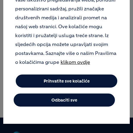
personalizirani sadržaj, pružili značajke
društvenih medija i analizirali promet na
našoj web stranici. Ove kolačiće mogu
Igor Bobić
koristiti i pružatelji usluga treće strane. Iz
Voditelj laboratorija za
sljedećih opcija možete upravljati svojim
betone i agregate
postavkama. Saznajte više o našim Pravilima
Koromačno 7b
o kolačićima grupe
klikom ovdje
HR - 52222 Koromačno
Tel: 385 52 876 963
Prihvatite sve kolačiće
Fax: 385 52 876 811
Mob 385 98 419 688
Odbaciti sve
Za slanje upita / e-mail poruke kliknite ovdje