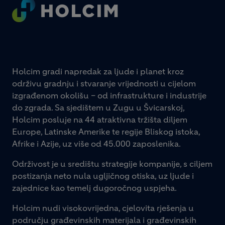
Footer
Holcim gradi napredak za ljude i planet kroz
održivu gradnju i stvaranje vrijednosti u cijelom
izgrađenom okolišu – od infrastrukture i industrije
do zgrada. Sa sjedištem u Zugu u Švicarskoj,
Holcim posluje na 44 atraktivna tržišta diljem
Europe, Latinske Amerike te regije Bliskog istoka,
Afrike i Azije, uz više od 45.000 zaposlenika.
Održivost je u središtu strategije kompanije, s ciljem
postizanja neto nula ugljičnog otiska, uz ljude i
zajednice kao temelj dugoročnog uspjeha.
Holcim nudi visokovrijedna, cjelovita rješenja u
području građevinskih materijala i građevinskih