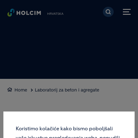
Skoči na glavni sadržaj
HRVATSKA
Home
Laboratorij za beton i agregate
LABORATORIJ ZA BETON I
AGREGATE
Koristimo kolačiće kako bismo poboljšali
vaše iskustvo pregledavanja weba, ponudili