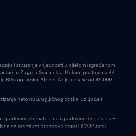
adnju i stvaranje vrijednosti u cijelom izgrađenom
jedištem u Zugu u Švicarskoj, Holcim posluje na 44
e Bliskog istoka, Afrike i Azije, uz više od 45.000
tizanja neto nula ugljičnog otiska, uz ljude i
u građevinskih materijala i građevinskih rješenja –
lonjena na premium brendove poput ECOPlanet,