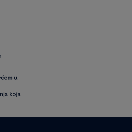
a
ećem u
nja koja