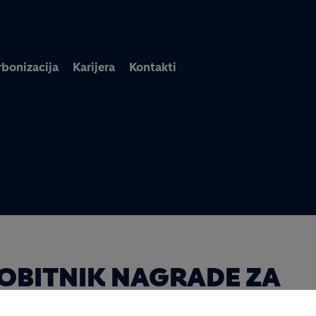
Skoči na glavni sadržaj
bonizacija
Karijera
Kontakti
OBITNIK NAGRADE ZA
 PODUZEĆE