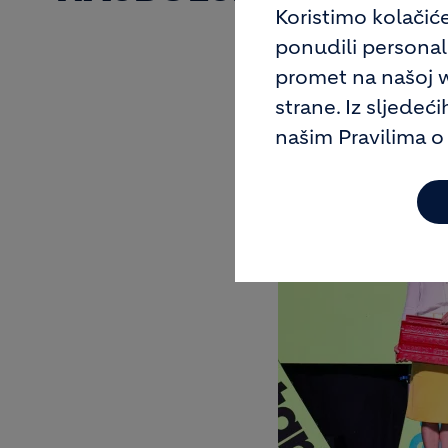
Koristimo kolačić
ponudili personaliz
Image
promet na našoj we
strane. Iz sljedeć
našim Pravilima o