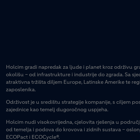
Holcim gradi napredak za ljude i planet kroz održivu gr
okolišu – od infrastrukture i industrije do zgrada. Sa s
atraktivna tržišta diljem Europe, Latinske Amerike te regij
zaposlenika.
Održivost je u središtu strategije kompanije, s ciljem pos
zajednice kao temelj dugoročnog uspjeha.
Holcim nudi visokovrijedna, cjelovita rješenja u područj
od temelja i podova do krovova i zidnih sustava – os
ECOPact i ECOCycle®.