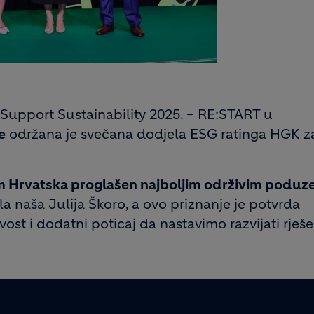
Support Sustainability 2025. – RE:START u
e
održana je svečana dodjela ESG ratinga HGK z
m Hrvatska proglašen najboljim održivim poduz
a naša Julija Škoro, a ovo priznanje je potvrda
st i dodatni poticaj da nastavimo razvijati rješe