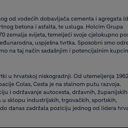
nog od vodećih dobavljača cementa i agregata (d
rtnog betona i asfalta, te usluga. Holcim Grupa
70 zemalja svijeta, temeljeći svoje cjelokupno po
međunarodna, uspješna tvrtka. Sposobni smo odre
mo na taj način sadašnjim i potencijalnim kupci
rtki u hrvatskoj niskogradnji. Od utemeljenja 196
pacije Colas, Cesta je na stalnom putu razvoja.
ciju i održavanje autocesta, državnih, županijskih 
 sklopu industrijskih, trgovačkih, sportskih,
je do danas zadržala poziciju jednog od lidera hrv