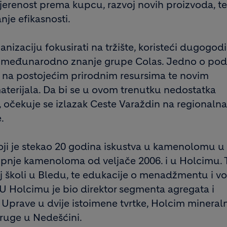
jerenost prema kupcu, razvoj novih proizvoda, te
je efikasnosti.
izaciju fokusirati na tržište, koristeći dugogodi
 i međunarodno znanje grupe Colas. Jedno o pod
an na postojećim prirodnim resursima te novim
aterijala. Da bi se u ovom trenutku nedostatka
si, očekuje se izlazak Ceste Varaždin na regionalna 
.
koji je stekao 20 godina iskustva u kamenolomu u
kupnje kamenoloma od veljače 2006. i u Holcimu.
j školi u Bledu, te edukacije o menadžmentu i v
 U Holcimu je bio direktor segmenta agregata i
Uprave u dvije istoimene tvrtke, Holcim mineraln
druge u Nedešćini.