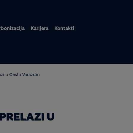
Skoči na glavni sadržaj
bonizacija
Karijera
Kontakti
azi u Cestu Varaždin
PRELAZI U