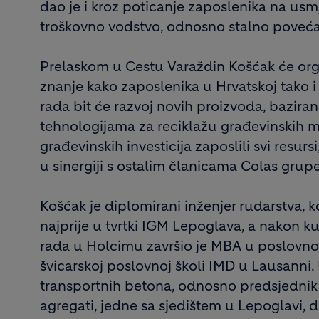
dao je i kroz poticanje zaposlenika na usm
troškovno vodstvo, odnosno stalno povećan
Prelaskom u Cestu Varaždin Košćak će organ
znanje kako zaposlenika u Hrvatskoj tako
rada bit će razvoj novih proizvoda, bazir
tehnologijama za reciklažu građevinskih m
građevinskih investicija zaposlili svi resur
u sinergiji s ostalim članicama Colas grupe
Košćak je diplomirani inženjer rudarstva, 
najprije u tvrtki IGM Lepoglava, a nakon 
rada u Holcimu završio je MBA u poslovno
švicarskoj poslovnoj školi IMD u Lausanni.
transportnih betona, odnosno predsjednik 
agregati, jedne sa sjedištem u Lepoglavi, 