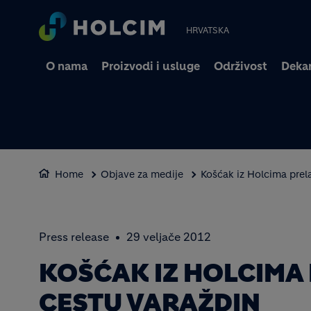
HRVATSKA
O nama
Proizvodi i usluge
Održivost
Dekar
Home
Objave za medije
Košćak iz Holcima prel
Press release
29 veljače 2012
KOŠĆAK IZ HOLCIMA 
CESTU VARAŽDIN