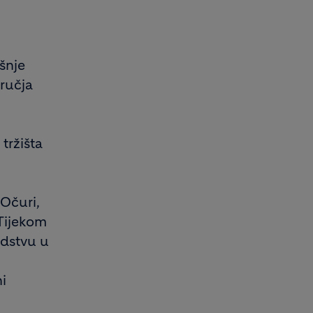
šnje
ručja
tržišta
 Očuri,
 Tijekom
odstvu u
i