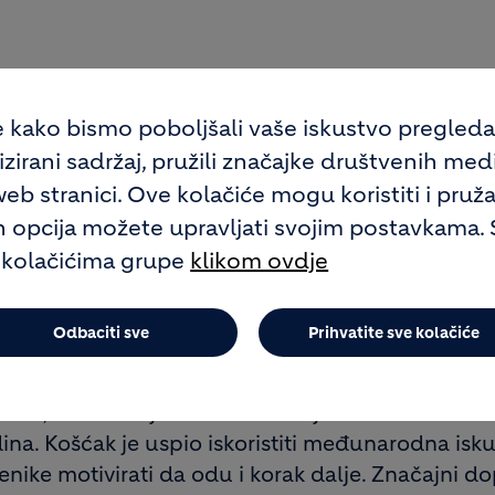
GREGATA I TRANSPORTNIH
e kako bismo poboljšali vaše iskustvo pregled
, OD 1. OŽUJKA 2012. PREL
irani sadržaj, pružili značajke društvenih medija
A MJESTO PREDSJEDNIKA
b stranici. Ove kolačiće mogu koristiti i pruža
ih opcija možete upravljati svojim postavkama. 
 kolačićima grupe
klikom ovdje
 Varaždinu, s jedne su strane predstavljeni ključn
06. nakon kupnje kamenoloma u Očuri prešao u Ho
Odbaciti sve
Prihvatite sve kolačiće
n.
zvoda, te suradnja s lokalnom zajednicom istaknut
ina. Košćak je uspio iskoristiti međunarodna isku
ike motivirati da odu i korak dalje. Značajni do