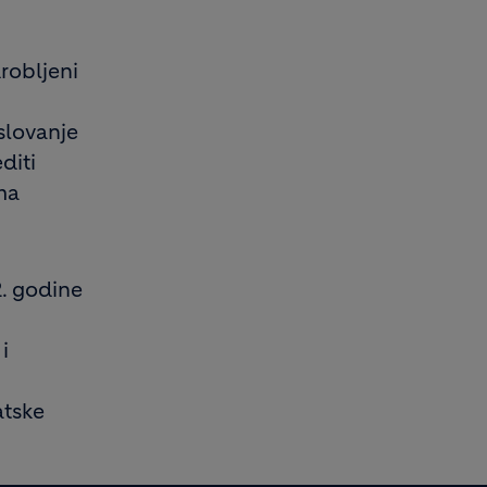
robljeni
slovanje
diti
ma
2. godine
i
atske