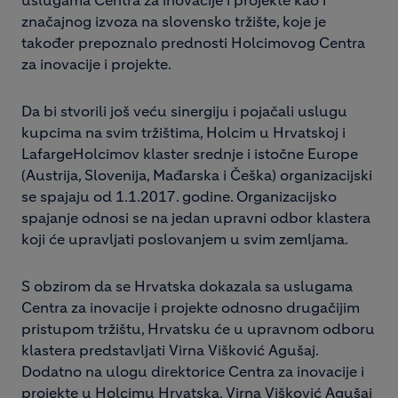
uslugama Centra za inovacije i projekte kao i
značajnog izvoza na slovensko tržište, koje je
također prepoznalo prednosti Holcimovog Centra
za inovacije i projekte.
Da bi stvorili još veću sinergiju i pojačali uslugu
kupcima na svim tržištima, Holcim u Hrvatskoj i
LafargeHolcimov klaster srednje i istočne Europe
(Austrija, Slovenija, Mađarska i Češka) organizacijski
se spajaju od 1.1.2017. godine. Organizacijsko
spajanje odnosi se na jedan upravni odbor klastera
koji će upravljati poslovanjem u svim zemljama.
S obzirom da se Hrvatska dokazala sa uslugama
Centra za inovacije i projekte odnosno drugačijim
pristupom tržištu, Hrvatsku će u upravnom odboru
klastera predstavljati Virna Višković Agušaj.
Dodatno na ulogu direktorice Centra za inovacije i
projekte u Holcimu Hrvatska, Virna Višković Agušaj