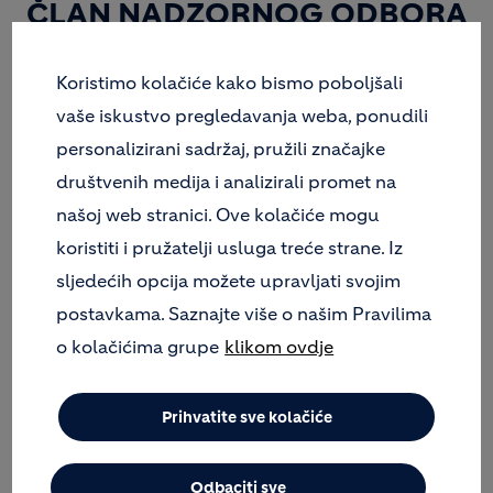
ČLAN NADZORNOG ODBORA
HOLCIMA HRVATSKA, A
PREDSJEDNICA UPRAVE
Koristimo kolačiće kako bismo poboljšali
POSTAJE VIRNA VIŠKOVIĆ-
vaše iskustvo pregledavanja weba, ponudili
AGUŠAJ. DENIS ZUPIČIĆ
personalizirani sadržaj, pružili značajke
društvenih medija i analizirali promet na
POSTAJE PREDSJEDNICA
našoj web stranici. Ove kolačiće mogu
UPRAVE U GEOCYCLE
koristiti i pružatelji usluga treće strane. Iz
HRVATSKA, MARIO ZEČIĆ,
sljedećih opcija možete upravljati svojim
PREDSJEDNIK UPRAVE U
postavkama. Saznajte više o našim Pravilima
HOLCIMU MINERALNI
o kolačićima grupe
klikom ovdje
AGREGATI, A NENAD
JURETIĆ PREDSJEDNIK
Prihvatite sve kolačiće
UPRAVE AKREDITIRANOG
LABORATORIJA ZA AGREGAT
Odbaciti sve