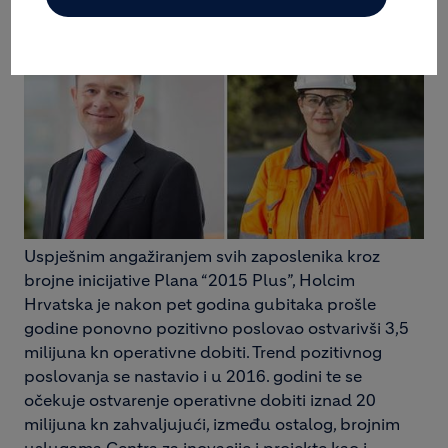
I BETON.
Uspješnim angažiranjem svih zaposlenika kroz
brojne inicijative Plana “2015 Plus”, Holcim
Hrvatska je nakon pet godina gubitaka prošle
godine ponovno pozitivno poslovao ostvarivši 3,5
milijuna kn operativne dobiti. Trend pozitivnog
poslovanja se nastavio i u 2016. godini te se
očekuje ostvarenje operativne dobiti iznad 20
milijuna kn zahvaljujući, između ostalog, brojnim