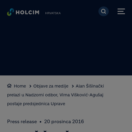
Skoči na glavni sadržaj
HRVATSKA
Home
Objave za medije
Alan Šišinački
prelazi u Nadzorni odbor, Virna Višković-Agušaj
postaje predsjednica Uprave
Press release
20 prosinca 2016