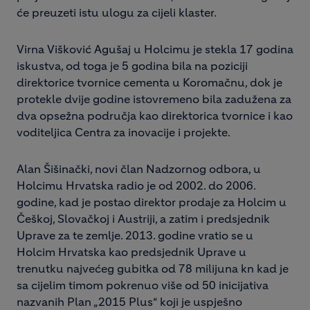
će preuzeti istu ulogu za cijeli klaster.
Virna Višković Agušaj u Holcimu je stekla 17 godina
iskustva, od toga je 5 godina bila na poziciji
direktorice tvornice cementa u Koromačnu, dok je
protekle dvije godine istovremeno bila zadužena za
dva opsežna područja kao direktorica tvornice i kao
voditeljica Centra za inovacije i projekte.
Alan Šišinački, novi član Nadzornog odbora, u
Holcimu Hrvatska radio je od 2002. do 2006.
godine, kad je postao direktor prodaje za Holcim u
Češkoj, Slovačkoj i Austriji, a zatim i predsjednik
Uprave za te zemlje. 2013. godine vratio se u
Holcim Hrvatska kao predsjednik Uprave u
trenutku najvećeg gubitka od 78 milijuna kn kad je
sa cijelim timom pokrenuo više od 50 inicijativa
nazvanih Plan „2015 Plus“ koji je uspješno