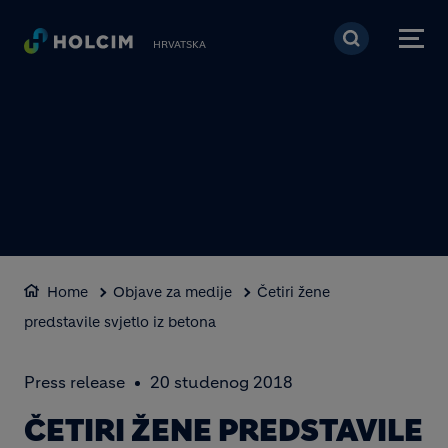
Skoči na glavni sadržaj
HRVATSKA
Home
Objave za medije
Četiri žene
predstavile svjetlo iz betona
Press release
20 studenog 2018
ČETIRI ŽENE PREDSTAVILE