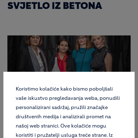
SVJETLO IZ BETONA
Koristimo kolačiće kako bismo poboljšali
Fotografija: Tonči Hrastić
vaše iskustvo pregledavanja weba, ponudili
personalizirani sadržaj, pružili značajke
društvenih medija i analizirali promet na
Na sajmu namještaja
Design District u Rovinju
našoj web stranici. Ove kolačiće mogu
četiri snažne žene predstavile su u petak novost na
koristiti i pružatelji usluga treće strane. Iz
hrvatskom tržištu -
rasvjetu od betona
. Danica