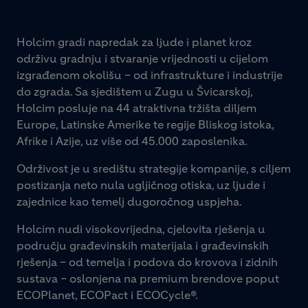
Holcim gradi napredak za ljude i planet kroz
održivu gradnju i stvaranje vrijednosti u cijelom
izgrađenom okolišu – od infrastrukture i industrije
do zgrada. Sa sjedištem u Zugu u Švicarskoj,
Holcim posluje na 44 atraktivna tržišta diljem
Europe, Latinske Amerike te regije Bliskog istoka,
Afrike i Azije, uz više od 45.000 zaposlenika.
Održivost je u središtu strategije kompanije, s ciljem
postizanja neto nula ugljičnog otiska, uz ljude i
zajednice kao temelj dugoročnog uspjeha.
Holcim nudi visokovrijedna, cjelovita rješenja u
području građevinskih materijala i građevinskih
rješenja – od temelja i podova do krovova i zidnih
sustava – oslonjena na premium brendove poput
ECOPlanet, ECOPact i ECOCycle®.