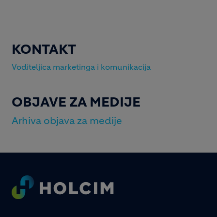
KONTAKT
Voditeljica marketinga i komunikacija
OBJAVE ZA MEDIJE
Arhiva objava za medije
Footer