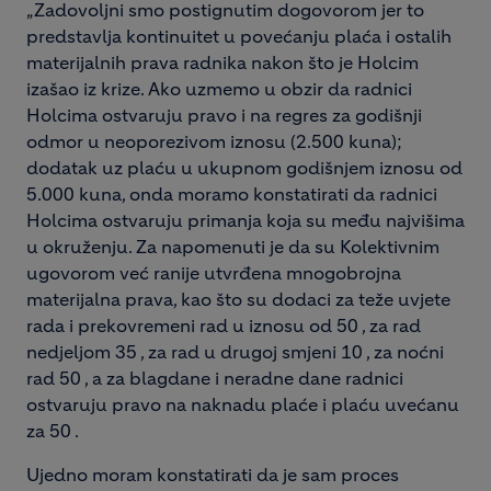
„Zadovoljni smo postignutim dogovorom jer to
predstavlja kontinuitet u povećanju plaća i ostalih
materijalnih prava radnika nakon što je Holcim
izašao iz krize. Ako uzmemo u obzir da radnici
Holcima ostvaruju pravo i na regres za godišnji
odmor u neoporezivom iznosu (2.500 kuna);
dodatak uz plaću u ukupnom godišnjem iznosu od
5.000 kuna, onda moramo konstatirati da radnici
Holcima ostvaruju primanja koja su među najvišima
u okruženju. Za napomenuti je da su Kolektivnim
ugovorom već ranije utvrđena mnogobrojna
materijalna prava, kao što su dodaci za teže uvjete
rada i prekovremeni rad u iznosu od 50 , za rad
nedjeljom 35 , za rad u drugoj smjeni 10 , za noćni
rad 50 , a za blagdane i neradne dane radnici
ostvaruju pravo na naknadu plaće i plaću uvećanu
za 50 .
Ujedno moram konstatirati da je sam proces