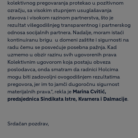
kolektivnog pregovaranja protekao u pozitivnom
ozračju, sa visokim stupnjem usuglašavanja
stavova i visokom razinom partnerstva, što je
rezultat višegodišnjeg transparentnog i partnerskog
odnosa socijalnih partnera. Nadalje, moram istaći
kontinuiranu brigu u domeni zaštite i sigurnosti na
radu čemu se posvećuje posebna pažnja. Kad
uzmemo u obzir razinu svih ugovorenih prava
Kolektivnim ugovorom koja postaju obveza
poslodavca, onda smatram da radnici Holcima
mogu biti zadovoljni ovogodišnjem rezultatima
pregovora, jer im to jamči dugoročnu sigurnost
materijalnih prava.“, rekla je
Marina Cvitić,
predsjednica Sindikata Istre, Kvarnera i Dalmacije
.
Srdačan pozdrav,