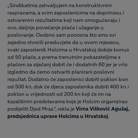
„Sindikatima zahvaljujem na konstruktivnim
raspravama, a svim zaposlenicima na doprinosu i
ostvarenim rezultatima koji nam omogućavaju i
ovo, daljnje povećanje plaća i ulaganje u
poslovanje. Osobno sam ponosna što smo svi
zajedno stvorili preduvjete da u ovom mjesecu,
svaki zaposlenik Holcima u Hrvatskoj dobije bonus
od 50 plaće, a prema trenutnim pokazateljima s
plaćom za siječanj dobit će i dodatnih 60 jer je vrlo
izgledno da ćemo ostvariti planirani poslovni
rezultat. Dodatno će zaposlenici dobiti poklon bon
od 500 kn, dok će djeca zaposlenika dobiti 400 kn i
poklon u vrijednosti od 200 kn koji će im na
kazališnim predstavama koje je Holcim organizirao
podijeliti Djed Mraz.“, rekla je
Virna Višković Agušaj,
predsjednica uprave Holcima u Hrvatskoj
.