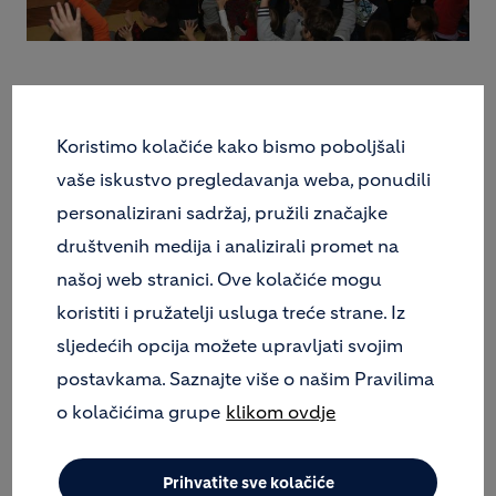
Sindikat Istre, Kvarnera i Dalmacije, Sindikat
graditeljstva Hrvatske i Uprava Holcima u Hrvatskoj
Koristimo kolačiće kako bismo poboljšali
završili su pregovore i dogovorili da
fond za
povećanje primanja Holcimovih zaposlenika od
vaše iskustvo pregledavanja weba, ponudili
1.1.2020. raste za 6,23
.
personalizirani sadržaj, pružili značajke
društvenih medija i analizirali promet na
našoj web stranici. Ove kolačiće mogu
Dio povećanja plaća bit će fiksno 3,1 za sve radnike,
koristiti i pružatelji usluga treće strane. Iz
dok varijabilni dio povećanja ovisi o platnom
sljedećih opcija možete upravljati svojim
razredu i ocjeni učinka svakog zaposlenika.
Zaposlenicima kamenoloma u Očuri plaća će se
postavkama. Saznajte više o našim Pravilima
povećati još dodatno 1,5 fiksno. Osim plaća, radnici
o kolačićima grupe
klikom ovdje
će dobiti bonus od 50 mjesečne plaće koji je
zagarantiran, a još 50 do 70 osobne plaće isplatit će
se zaposlenicima ovisno o ostvarenju plana
Prihvatite sve kolačiće