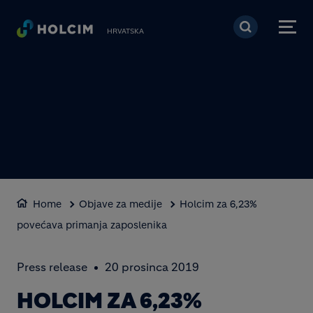
Skoči na glavni sadržaj
HRVATSKA
Home
Objave za medije
Holcim za 6,23%
povećava primanja zaposlenika
Press release
20 prosinca 2019
HOLCIM ZA 6,23%