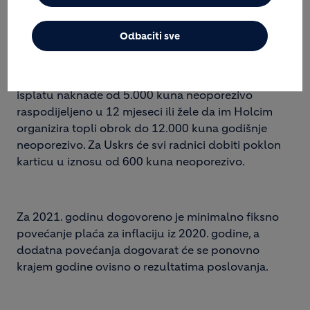
poslovanja.
Odbaciti sve
Od ostalih primanja, Holcimovi će zaposlenici
individualno izabrati da li na ime prehrane žele
isplatu naknade od 5.000 kuna neoporezivo
raspodijeljeno u 12 mjeseci ili žele da im Holcim
organizira topli obrok do 12.000 kuna godišnje
neoporezivo. Za Uskrs će svi radnici dobiti poklon
karticu u iznosu od 600 kuna neoporezivo.
Za 2021. godinu dogovoreno je minimalno fiksno
povećanje plaća za inflaciju iz 2020. godine, a
dodatna povećanja dogovarat će se ponovno
krajem godine ovisno o rezultatima poslovanja.